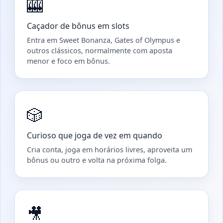
🎰
Caçador de bônus em slots
Entra em Sweet Bonanza, Gates of Olympus e
outros clássicos, normalmente com aposta
menor e foco em bônus.
🎲
Curioso que joga de vez em quando
Cria conta, joga em horários livres, aproveita um
bônus ou outro e volta na próxima folga.
🎥