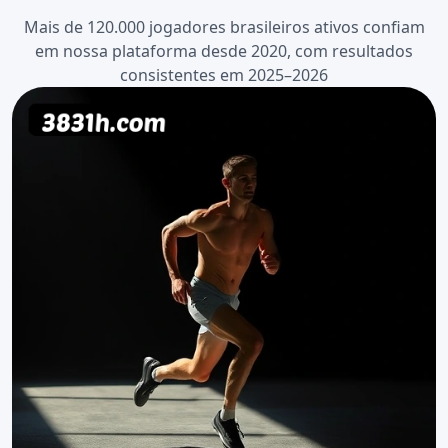
Mais de 120.000 jogadores brasileiros ativos confiam
em nossa plataforma desde 2020, com resultados
consistentes em 2025–2026