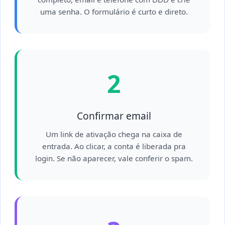
uma senha. O formulário é curto e direto.
2
Confirmar email
Um link de ativação chega na caixa de
entrada. Ao clicar, a conta é liberada pra
login. Se não aparecer, vale conferir o spam.