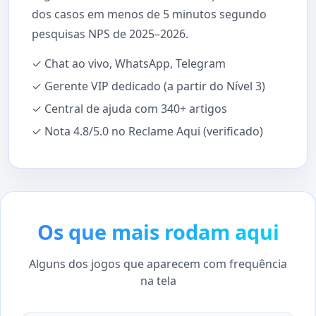
dos casos em menos de 5 minutos segundo
pesquisas NPS de 2025–2026.
✓ Chat ao vivo, WhatsApp, Telegram
✓ Gerente VIP dedicado (a partir do Nível 3)
✓ Central de ajuda com 340+ artigos
✓ Nota 4.8/5.0 no Reclame Aqui (verificado)
Os que mais rodam aqui
Alguns dos jogos que aparecem com frequência
na tela