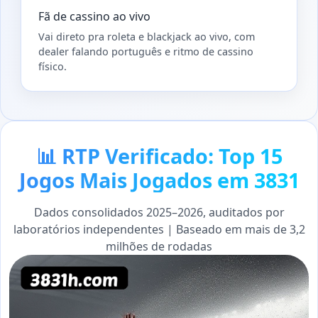
Fã de cassino ao vivo
Vai direto pra roleta e blackjack ao vivo, com
dealer falando português e ritmo de cassino
físico.
📊 RTP Verificado: Top 15
Jogos Mais Jogados em 3831
Dados consolidados 2025–2026, auditados por
laboratórios independentes | Baseado em mais de 3,2
milhões de rodadas