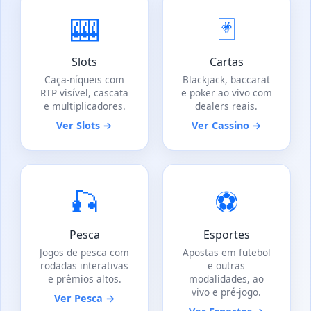
🎰
🃏
Slots
Cartas
Caça‑níqueis com
Blackjack, baccarat
RTP visível, cascata
e poker ao vivo com
e multiplicadores.
dealers reais.
Ver Slots →
Ver Cassino →
🎣
⚽
Pesca
Esportes
Jogos de pesca com
Apostas em futebol
rodadas interativas
e outras
e prêmios altos.
modalidades, ao
vivo e pré-jogo.
Ver Pesca →