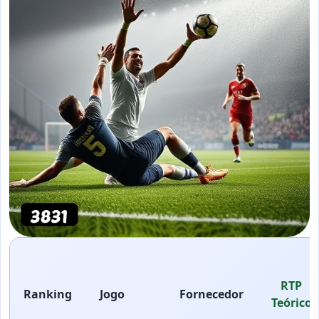
RTP
Ranking
Jogo
Fornecedor
Teórico