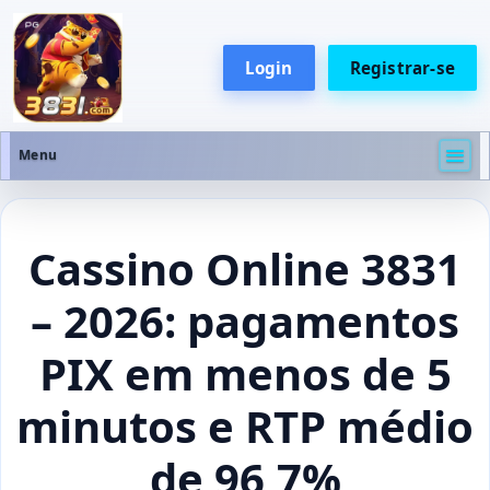
Login
Registrar-se
Menu
Cassino Online 3831
– 2026: pagamentos
PIX em menos de 5
minutos e RTP médio
de 96,7%