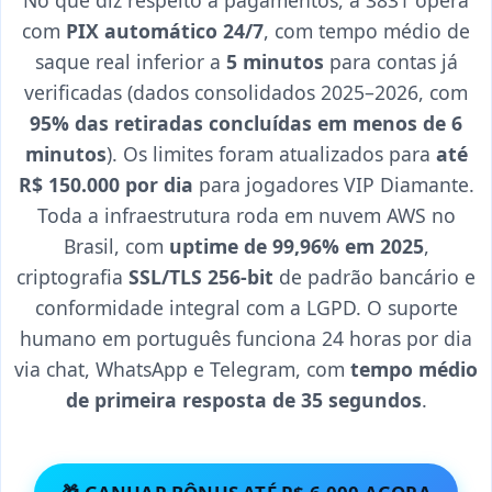
com
PIX automático 24/7
, com tempo médio de
saque real inferior a
5 minutos
para contas já
verificadas (dados consolidados 2025–2026, com
95% das retiradas concluídas em menos de 6
minutos
). Os limites foram atualizados para
até
R$ 150.000 por dia
para jogadores VIP Diamante.
Toda a infraestrutura roda em nuvem AWS no
Brasil, com
uptime de 99,96% em 2025
,
criptografia
SSL/TLS 256‑bit
de padrão bancário e
conformidade integral com a LGPD. O suporte
humano em português funciona 24 horas por dia
via chat, WhatsApp e Telegram, com
tempo médio
de primeira resposta de 35 segundos
.