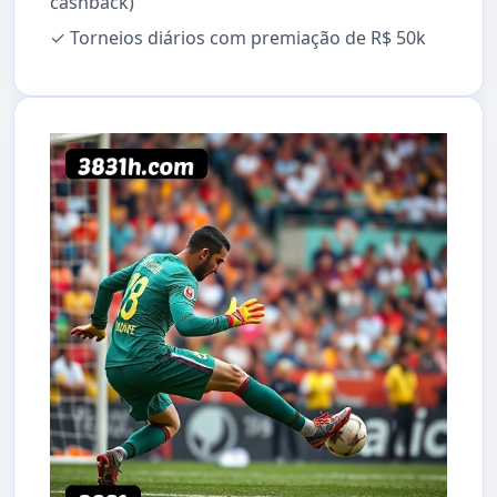
cashback)
✓ Torneios diários com premiação de R$ 50k