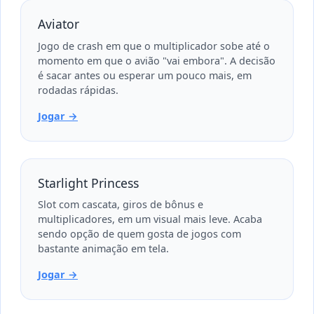
Aviator
Jogo de crash em que o multiplicador sobe até o
momento em que o avião "vai embora". A decisão
é sacar antes ou esperar um pouco mais, em
rodadas rápidas.
Jogar →
Starlight Princess
Slot com cascata, giros de bônus e
multiplicadores, em um visual mais leve. Acaba
sendo opção de quem gosta de jogos com
bastante animação em tela.
Jogar →