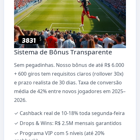
Sistema de Bônus Transparente
Sem pegadinhas. Nosso bônus de até R$ 6.000
+ 600 giros tem requisitos claros (rollover 30x)
e prazo realista de 30 dias. Taxa de conversão
média de 42% entre novos jogadores em 2025–
2026.
✓ Cashback real de 10-18% toda segunda-feira
✓ Drops & Wins: R$ 2.5M mensais garantidos
✓ Programa VIP com 5 níveis (até 20%