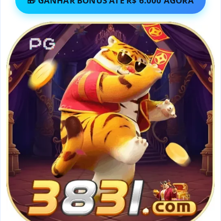
🎁 GANHAR BÔNUS ATÉ R$ 6.000 AGORA